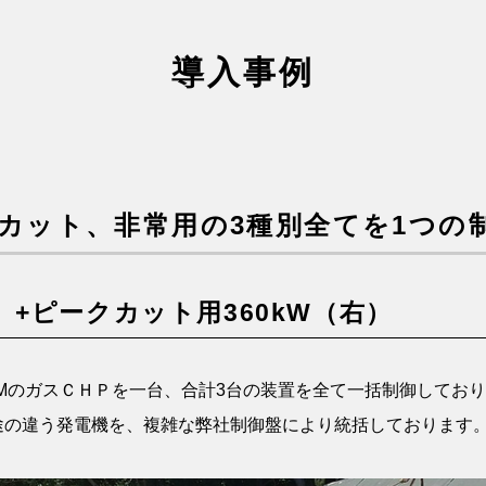
導入事例
カット、非常用の3種別全てを1つの
）+ピークカット用360kW（右）
OMのガスＣＨＰを一台、合計3台の装置を全て一括制御してお
途の違う発電機を、複雑な弊社制御盤により統括しております