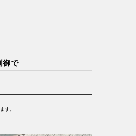
制御で
ります。
。