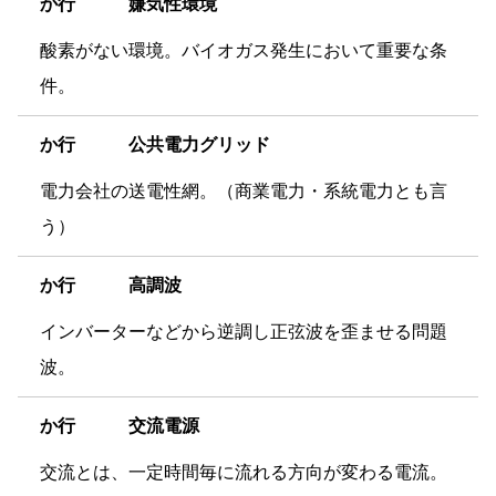
か
行 嫌気性環境
酸素がない環境。バイオガス発生において重要な条
件。
か
行 公共電力グリッド
電力会社の送電性網。（商業電力・系統電力とも言
う）
か
行 高調波
インバーターなどから逆調し正弦波を歪ませる問題
波。
か
行 交流電源
交流とは、一定時間毎に流れる方向が変わる電流。