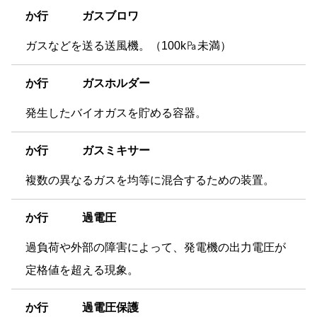
か
行 ガスブロワ
ガスなどを送る送風機。（100k㎩未満）
か
行 ガスホルダー
発生したバイオガスを貯める容器。
か
行 ガスミキサー
複数の異なるガスを均等に混合するための装置。
か
行 過電圧
過負荷や外部の障害によって、発電機の出力電圧が
定格値を超える現象。
か
行 過電圧保護