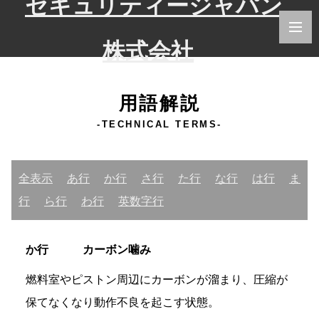
用語解説
-TECHNICAL TERMS-
全表示
あ行
か行
さ行
た行
な行
は行
ま
行
ら行
わ行
英数字行
か
行 カーボン噛み
燃料室やピストン周辺にカーボンが溜まり、圧縮が
保てなくなり動作不良を起こす状態。