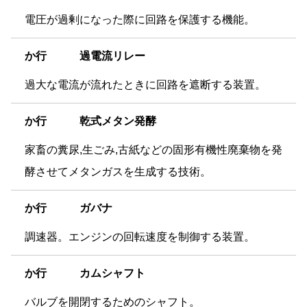
電圧が過剰になった際に回路を保護する機能。
か
行 過電流リレー
過大な電流が流れたときに回路を遮断する装置。
か
行 乾式メタン発酵
家畜の糞尿,生ごみ,古紙などの固形有機性廃棄物を発
酵させてメタンガスを生成する技術。
か
行 ガバナ
調速器。エンジンの回転速度を制御する装置。
か
行 カムシャフト
バルブを開閉するためのシャフト。