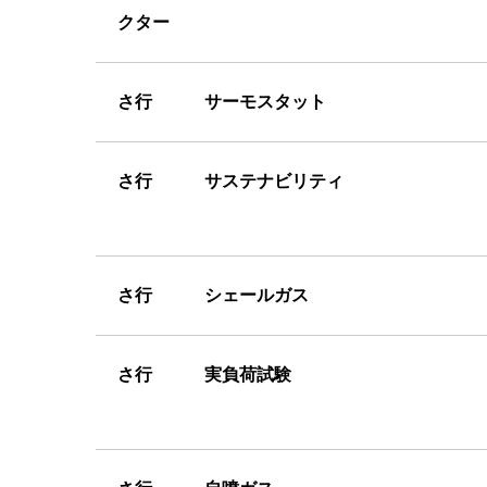
クター
さ
行 サーモスタット
さ
行 サステナビリティ
さ
行 シェールガス
さ
行 実負荷試験