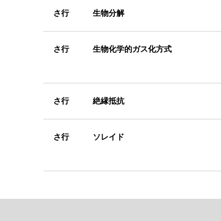
さ
行 生物分解
さ
行 生物化学的ガス化方式
さ
行 絶縁抵抗
さ
行 ソレイド