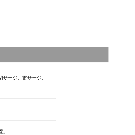
閉サージ、雷サージ、
置。