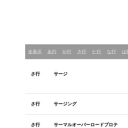
全表示
あ行
か行
さ行
た行
な行
は
さ
行 サージ
さ
行 サージング
さ
行 サーマルオーバーロードプロテ