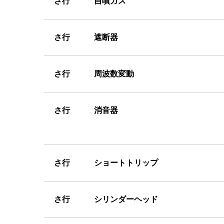
さ
行 自噴ガス
さ
行 遮断器
さ
行 周波数変動
さ
行 消音器
さ
行 ショートトリップ
さ
行 シリンダーヘッド