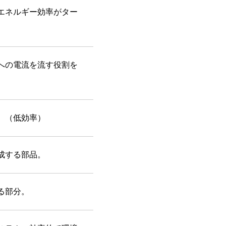
エネルギー効率がター
への電流を流す役割を
。（低効率）
成する部品。
る部分。