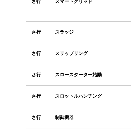
さ
行 スマートグリッド
さ
行 スラッジ
さ
行 スリップリング
さ
行 スロースターター始動
さ
行 スロットルハンチング
さ
行 制御機器