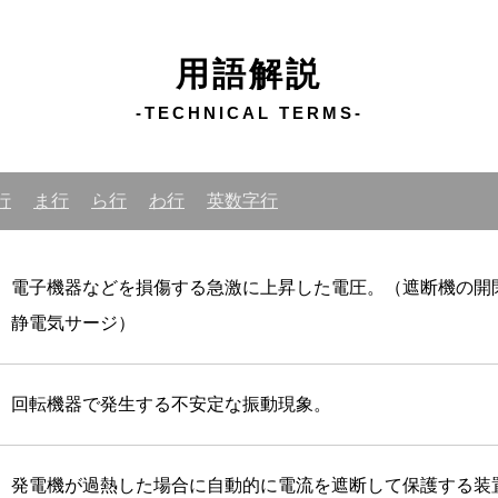
用語解説
-TECHNICAL TERMS-
行
ま行
ら行
わ行
英数字行
電子機器などを損傷する急激に上昇した電圧。（遮断機の開
静電気サージ）
回転機器で発生する不安定な振動現象。
発電機が過熱した場合に自動的に電流を遮断して保護する装